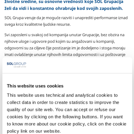
životne sredine, su osnovne vrednosti koje SOL Grupacija
želi da vidi i konstantno ohrabruje kod svojih zaposlenih.
SOL Grupa veruje da je moguće razviti i unaprediti performanse iznad
svega kroz kvalitetne ljudske resurse.
Svi zaposleni u svakoj od kompanija unutar Grupacije, bez obzira na
njihove uloge i ugovore pod kojim su angažovani u kompaniji,
odgovorni su za ciljeve čije postizanje im je dodeljeno i stoga moraju
imati ovlašćenje unutar njihovih limita odgovornosti i uz poštovanje
organizacije, za donošenje odluka i rad sa dobrim stepenom
autonomije, uz snažan, lojalan odnos prema kompaniji.
Glavni stimulans koji nam daje mogućnost da unapredimo naš
profesionalizam moramo pronaći u nama samima: u našoj
This website uses cookies
radoznalosti, u odlučnosti sa kojom se borimo sa novim izazovima, u
This website uses technical and analytical cookies to
našoj želji da učimo i da se suočavamo sa novim stvarima.
collect data in order to create statistics to improve the
U kompanijama iz Grupacije ne sme postojati prostor za nedostatak
quality of our site web. You can accept or refuse our
poštovanja, netoleranciju, zabranjeno uslovljavanje, nelagodu,
cookies by clicking on the following buttons. If you want
zlostavljanje ili diskriminaciju bilo koje vrste. Ovaj princip se ne sme
to know more about our cookie policy, click on the cookie
zaobići ni na koji način niti iz bilo kog razloga i mora se primenjivati na
policy link on our website.