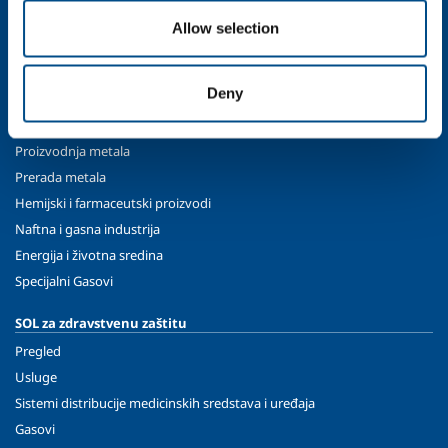
Etika i sistem vrednosti
Allow selection
Održivost
Bezbednost, životna sredina i kvalitet
Deny
SOL za industrijske primene
Hrana i piće
Proizvodnja metala
Prerada metala
Hemijski i farmaceutski proizvodi
Naftna i gasna industrija
Energija i životna sredina
Specijalni Gasovi
SOL za zdravstvenu zaštitu
Pregled
Usluge
Sistemi distribucije medicinskih sredstava i uređaja
Gasovi