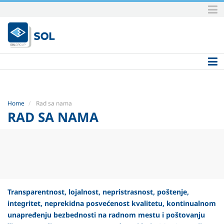
Skip
to
content.
|
Skip
to
navigation
Home
Rad sa nama
RAD SA NAMA
Transparentnost, lojalnost, nepristrasnost, poštenje,
integritet, neprekidna posvećenost kvalitetu, kontinualnom
unapređenju bezbednosti na radnom mestu i poštovanju